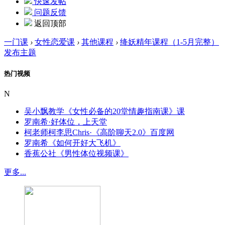
快速发帖
问题反馈
返回顶部
一门课
›
女性恋爱课
›
其他课程
›
绛妖精年课程（1-5月完整）
发布主题
热门视频
N
吴小飘教学《女性必备的20堂情趣指南课》课
罗南希·好体位，上天堂
柯老师柯李思Chris·《高阶聊天2.0》百度网
罗南希《如何开好大飞机》
香蕉公社《男性体位视频课》
更多...