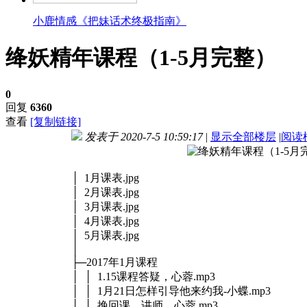
小鹿情感《把妹话术终极指南》
绛妖精年课程（1-5月完整）
0
回复
6360
查看
[复制链接]
发表于 2020-7-5 10:59:17
|
显示全部楼层
|
阅读
│ 1月课表.jpg
│ 2月课表.jpg
│ 3月课表.jpg
│ 4月课表.jpg
│ 5月课表.jpg
│
├─2017年1月课程
│ │ 1.15课程答疑，心蓉.mp3
│ │ 1月21日怎样引导他来约我-小蝶.mp3
│ │ 挽回课，讲师，心蓉.mp3