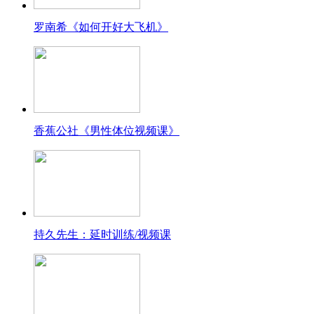
罗南希《如何开好大飞机》
香蕉公社《男性体位视频课》
持久先生：延时训练/视频课