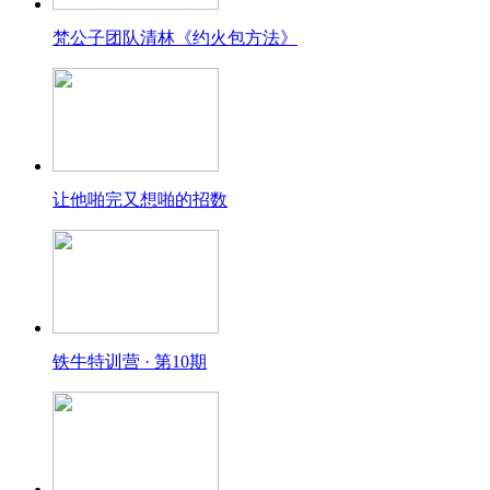
梵公子团队清林《约火包方法》
让他啪完又想啪的招数
铁牛特训营 · 第10期