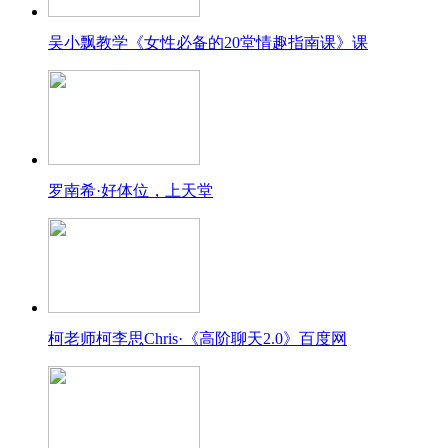
吴小飘教学《女性必备的20堂情趣指南课》课
罗南希·好体位，上天堂
柯老师柯李思Chris·《高阶聊天2.0》百度网