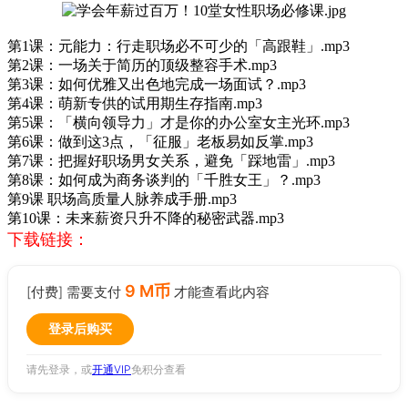
第1课：元能力：行走职场必不可少的「高跟鞋」.mp3
第2课：一场关于简历的顶级整容手术.mp3
第3课：如何优雅又出色地完成一场面试？.mp3
第4课：萌新专供的试用期生存指南.mp3
第5课：「横向领导力」才是你的办公室女主光环.mp3
第6课：做到这3点，「征服」老板易如反掌.mp3
第7课：把握好职场男女关系，避免「踩地雷」.mp3
第8课：如何成为商务谈判的「千胜女王」？.mp3
第9课 职场高质量人脉养成手册.mp3
第10课：未来薪资只升不降的秘密武器.mp3
下载链接：
9 M币
[付费] 需要支付
才能查看此内容
登录后购买
请先登录，或
开通VIP
免积分查看